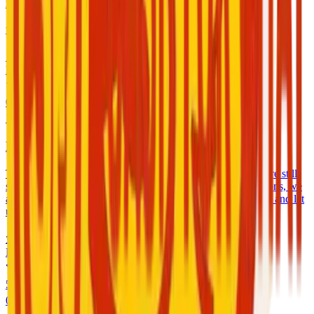
najjar
test
10 $
/
开始使用
HA
0.0
19
咨询
H***an Aljeshi
Thank you for your efforts to follow our guidelines. There are still
some issues that need your attention. If you have any questions, we
are here to help. Reply to this message in App Store ***nect and let
us know.
免费
/
开始使用
HS
5.0
0
咨询