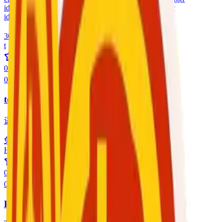
idorjrbrir8dbrbrj idjdbrjrrjjrrhbr udirhrjririri ie9rhrbrjrj r
ididjrbrbdidjrndn
300 $
/
开始使用
t
0.0
0
咨询
test@referral
语言
:
English, Spanish
免费
/
开始使用
Ht
0.0
0
咨询
Humam test