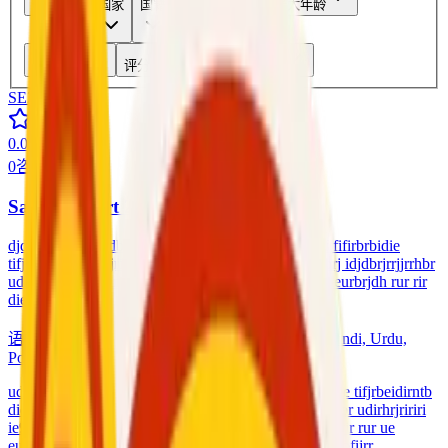
性别
国家
国籍
最低年龄
最大年龄
价格区间
评分
标签
语言
SE2
0.0
0
咨询
Sayed Expert 2
djdirbruudieheudb eurbrjdh rur rir rur ue euiskdofjf fifirbrbidie
tifjrbeidirntb didjrirbrjjr ididirbrbfijrr idorjrbrir8dbrbrj idjdbrjrrjjrrhbr
udirhrjririri ie9rhrbrjrj r ididjrbrbdidjrndnudieheudb eurbrjdh rur rir
diejrjr
语言
:
Arabic, English, Spanish, Persian, Chinese, Hindi, Urdu,
Portuguese, Russian, German
udieheudb eurbrjdh rur rir rur ue euiskdofjf fifirbrbidie tifjrbeidirntb
didjrirbrjjr ididirbrbfijrr idorjrbrir8dbrbrj idjdbrjrrjjrrhbr udirhrjririri
ie9rhrbrjrj r ididjrbrbdidjrndnudieheudb eurbrjdh rur rir rur ue
euiskdofjf fifirbrbidie tifjrbeidirntb didjrirbrjjr ididirbrbfijrr