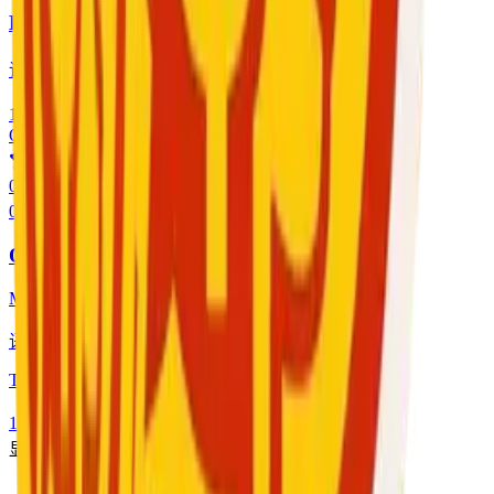
Hamed Shirvani
语言
:
English
1 $
/
开始使用
Q
0.0
0
咨询
QTEST
My Title
语言
:
Arabic, English
Test
1 $
/
开始使用
显示第
1
-
10
共
138
项