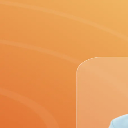
С возвращением!
Войти
Пожалуйста, введите ваш email для входа
Отправить код
Или
Зарегистрироваться
Войти с помощью
Вернуться на главную